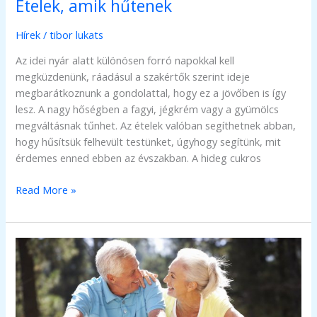
Ételek, amik hűtenek
is
kipróbálnod?
Hírek
/
tibor lukats
Az idei nyár alatt különösen forró napokkal kell
megküzdenünk, ráadásul a szakértők szerint ideje
megbarátkoznunk a gondolattal, hogy ez a jövőben is így
lesz. A nagy hőségben a fagyi, jégkrém vagy a gyümölcs
megváltásnak tűnhet. Az ételek valóban segíthetnek abban,
hogy hűsítsük felhevült testünket, úgyhogy segítünk, mit
érdemes enned ebben az évszakban. A hideg cukros
Ételek,
Read More »
amik
hűtenek