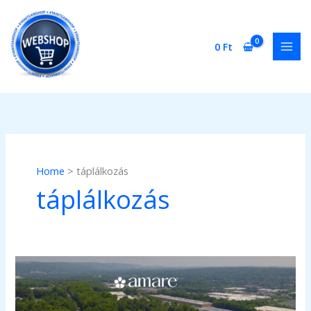
Skip
to
content
0
Ft
Home
táplálkozás
táplálkozás