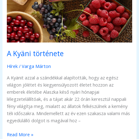
A Kyäni története
Hírek
/
Varga Márton
A Kyänit azzal a szándékkal alapították, hogy az egész
világon jólétet és kiegyensúlyozott életet hozzon az
emberek életébe Alaszka késő nyári hónapjai
lélegzetelállítóak, és a tájat akár 22 órán keresztül nappali
fény világítja meg, mialatt az állatok felkészülnek a kemény
téli időszakra. Mindemellett az év ezen szakasza valami más
egyedülálló dolgot is magával hoz –
A
Read More »