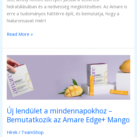
hidratálásában és a nedvesség megkötésében. Az Amare is
erre a tudományos háttérre épít, és bemutatja, hogy a
hialuronsavat miért
Mi
Read More »
az
a
hialuronsav,
és
miért
kap
egyre
nagyobb
figyelmet
a
Új lendület a mindennapokhoz –
wellness
Bemutatkozik az Amare Edge+ Mango
és
szépségápolás
Hírek
/
TeamShop
világában?