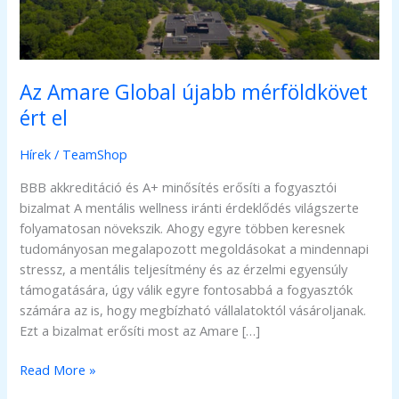
Az Amare Global újabb mérföldkövet
ért el
Hírek
/
TeamShop
BBB akkreditáció és A+ minősítés erősíti a fogyasztói
bizalmat A mentális wellness iránti érdeklődés világszerte
folyamatosan növekszik. Ahogy egyre többen keresnek
tudományosan megalapozott megoldásokat a mindennapi
stressz, a mentális teljesítmény és az érzelmi egyensúly
támogatására, úgy válik egyre fontosabbá a fogyasztók
számára az is, hogy megbízható vállalatoktól vásároljanak.
Ezt a bizalmat erősíti most az Amare […]
Az
Read More »
Amare