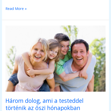
A
Read More »
helyes
táplálkozás
szerepe
idős
korban
Három dolog, ami a testeddel
történik az őszi hónapokban