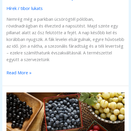
Hírek
/
tibor lukats
Nemrég még a parkban ücsörögtél pólóban,
rövidnadrágban és élvezted a napsütést. Majd szinte egy
pillanat alatt az ősz felütötte a fejét. A nap később kel és
korábban nyugszik. A fák levelei elsárgulnak, egyre hűvösebb
az idő. Jön a nátha, a szezonális fáradtság és a téli levertség
– ezekre számíthatunk évszakváltásnál. A természettel
együtt a szervezetünk
Három
Read More »
dolog,
ami
a
testeddel
történik
az
őszi
hónapokban