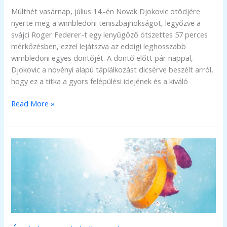
Múlthét vasárnap, július 14.-én Novak Djokovic ötödjére
nyerte meg a wimbledoni teniszbajnokságot, legyőzve a
svájci Roger Federer-t egy lenyűgöző ötszettes 57 perces
mérkőzésben, ezzel lejátszva az eddigi leghosszabb
wimbledoni egyes döntőjét. A döntő előtt pár nappal,
Djokovic a növényi alapú táplálkozást dicsérve beszélt arról,
hogy ez a titka a gyors felépülési idejének és a kiváló
Mi
Read More »
is
a
növényi
alapú
étrend,
és
miért
is
kellene
Neked