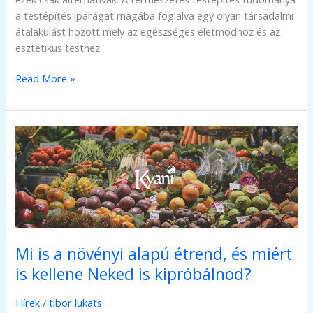
a testépítés iparágat magába foglalva egy olyan társadalmi
átalakulást hozott mely az egészséges életmódhoz és az
esztétikus testhez
Igenis
Read More »
léteznek:
Természetes
testépítők
Mi is a növényi alapú étrend, és miért
is kellene Neked is kipróbálnod?
Hírek
/
tibor lukats