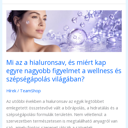
Global
újabb
mérföldkövet
ért
el
Mi az a hialuronsav, és miért kap
egyre nagyobb figyelmet a wellness és
szépségápolás világában?
Hírek
/
TeamShop
Az utóbbi években a hialuronsav az egyik legtöbbet
emlegetett összetevővé vált a bőrápolás, a hidratálás és a
szépségápolási formulák területén. Nem véletlenül: a
szervezetben természetesen is megtalálható anyagról van
szó, amely fontos szerepet játszik a szövetek