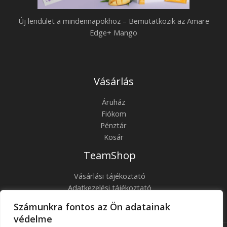
Új lendület a mindennapokhoz – Bemutatkozik az Amare
Edge+ Mango
Vásárlás
Áruház
Fiókom
Pénztár
Kosár
TeamShop
Vásárlási tájékoztató
Adatkezelési tájékoztató
ÁSZF
Számunkra fontos az Ön adatainak
Kapcsolat
védelme