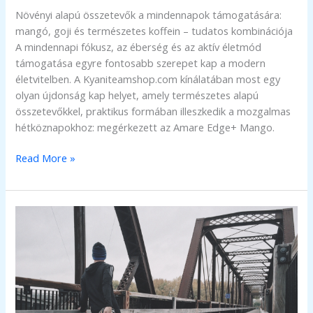
Növényi alapú összetevők a mindennapok támogatására:
mangó, goji és természetes koffein – tudatos kombinációja
A mindennapi fókusz, az éberség és az aktív életmód
támogatása egyre fontosabb szerepet kap a modern
életvitelben. A Kyaniteamshop.com kínálatában most egy
olyan újdonság kap helyet, amely természetes alapú
összetevőkkel, praktikus formában illeszkedik a mozgalmas
hétköznapokhoz: megérkezett az Amare Edge+ Mango.
Új
Read More »
lendület
a
mindennapokhoz
–
Bemutatkozik
az
Amare
Edge+
Mango