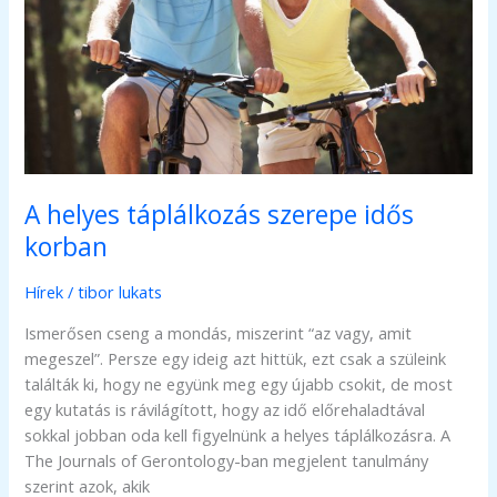
A helyes táplálkozás szerepe idős
korban
Hírek
/
tibor lukats
Ismerősen cseng a mondás, miszerint “az vagy, amit
megeszel”. Persze egy ideig azt hittük, ezt csak a szüleink
találták ki, hogy ne együnk meg egy újabb csokit, de most
egy kutatás is rávilágított, hogy az idő előrehaladtával
sokkal jobban oda kell figyelnünk a helyes táplálkozásra. A
The Journals of Gerontology-ban megjelent tanulmány
szerint azok, akik