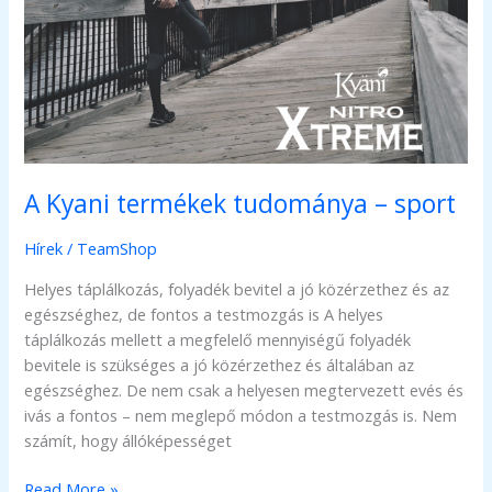
A Kyani termékek tudománya – sport
Hírek
/
TeamShop
Helyes táplálkozás, folyadék bevitel a jó közérzethez és az
egészséghez, de fontos a testmozgás is A helyes
táplálkozás mellett a megfelelő mennyiségű folyadék
bevitele is szükséges a jó közérzethez és általában az
egészséghez. De nem csak a helyesen megtervezett evés és
ivás a fontos – nem meglepő módon a testmozgás is. Nem
számít, hogy állóképességet
A
Read More »