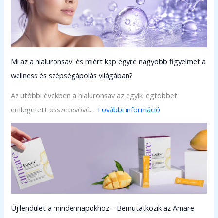
A
m
a
r
Mi az a hialuronsav, és miért kap egyre nagyobb figyelmet a
e
wellness és szépségápolás világában?
G
l
Az utóbbi években a hialuronsav az egyik legtöbbet
o
:
emlegetett összetevővé…
További információ
b
M
a
i
l
a
ú
z
j
a
a
h
b
Új lendület a mindennapokhoz – Bemutatkozik az Amare
i
b