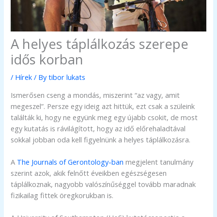
A helyes táplálkozás szerepe
idős korban
/
Hírek
/ By
tibor lukats
Ismerősen cseng a mondás, miszerint “az vagy, amit
megeszel”. Persze egy ideig azt hittük, ezt csak a szüleink
találták ki, hogy ne együnk meg egy újabb csokit, de most
egy kutatás is rávilágított, hogy az idő előrehaladtával
sokkal jobban oda kell figyelnünk a helyes táplálkozásra.
A
The Journals of Gerontology-ban
megjelent tanulmány
szerint azok, akik felnőtt éveikben egészségesen
táplálkoznak, nagyobb valószínűséggel tovább maradnak
fizikailag fittek öregkorukban is.