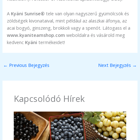
A
Kyäni Sunrise®
tele van olyan nagyszerű gyümölcsök és
zöldségek kivonataival, mint például az alaszkai áfonya, az
acai bogyó, ginszeng, brokkoli vagy a spenót. Látogass el a
www.kyaniteamshop.com
weboldalra és vásárold meg
kedvenc
Kyäni
termékeidet!
←
Previous Bejegyzés
Next Bejegyzés
→
Kapcsolódó Hírek