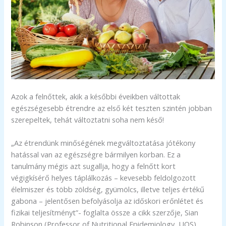
Azok a felnőttek, akik a későbbi éveikben váltottak
egészségesebb étrendre az első két teszten szintén jobban
szerepeltek, tehát változtatni soha nem késő!
„Az étrendünk minőségének megváltoztatása jótékony
hatással van az egészségre bármilyen korban. Ez a
tanulmány mégis azt sugallja, hogy a felnőtt kort
végigkísérő helyes táplálkozás – kevesebb feldolgozott
élelmiszer és több zöldség, gyümölcs, illetve teljes értékű
gabona – jelentősen befolyásolja az időskori erőnlétet és
fizikai teljesítményt”- foglalta össze a cikk szerzője, Sian
Robinson (Professor of Nutritional Epidemiology, UOS).