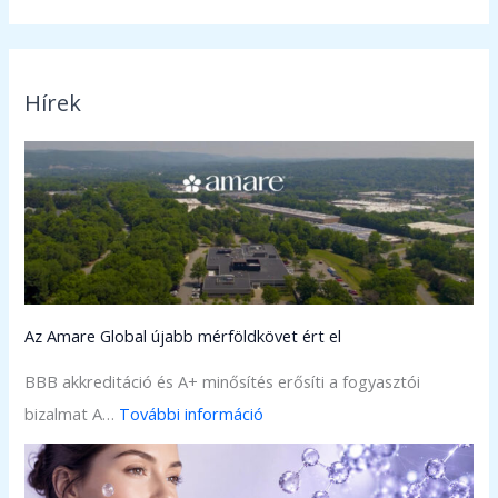
Hírek
Az Amare Global újabb mérföldkövet ért el
BBB akkreditáció és A+ minősítés erősíti a fogyasztói
:
bizalmat A…
További információ
A
z