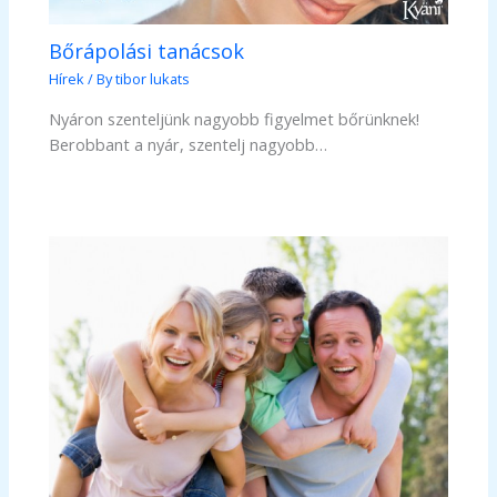
Bőrápolási tanácsok
Hírek
/ By
tibor lukats
Nyáron szenteljünk nagyobb figyelmet bőrünknek!
Berobbant a nyár, szentelj nagyobb…