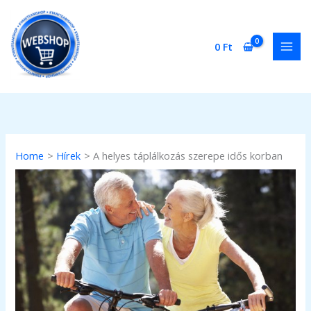
Skip
to
content
0
Ft
Home
Hírek
A helyes táplálkozás szerepe idős korban