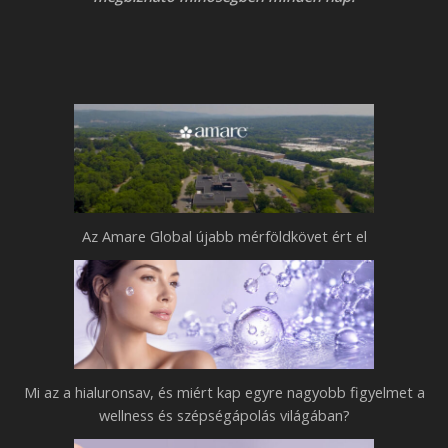
i
e
t
n
l
k
d
a
e
p
n
e
n
g
a
y
p
r
Az Amare Global újabb mérföldkövet ért el
o
e
k
n
h
a
o
g
z
y
–
Mi az a hialuronsav, és miért kap egyre nagyobb figyelmet a
o
B
wellness és szépségápolás világában?
b
e