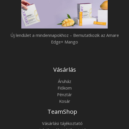
b
m
f
u
i
t
g
a
Új lendület a mindennapokhoz – Bemutatkozik az Amare
y
t
Edge+ Mango
e
k
l
o
m
z
Vásárlás
e
i
t
Áruház
k
a
Fiókom
a
Pénztár
w
z
Kosár
e
A
TeamShop
l
m
l
a
Vásárlási tájékoztató
n