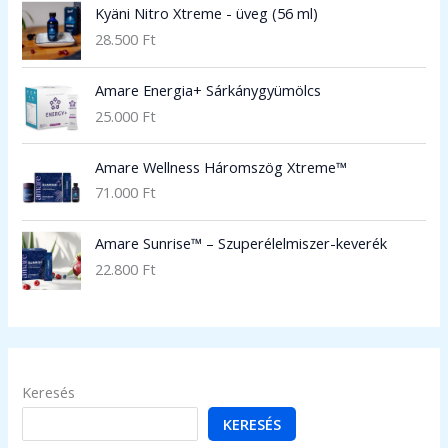
Kyäni Nitro Xtreme - üveg (56 ml)
28.500
Ft
Amare Energia+ Sárkánygyümölcs
25.000
Ft
Amare Wellness Háromszög Xtreme™
71.000
Ft
Amare Sunrise™ – Szuperélelmiszer-keverék
22.800
Ft
Keresés
KERESÉS