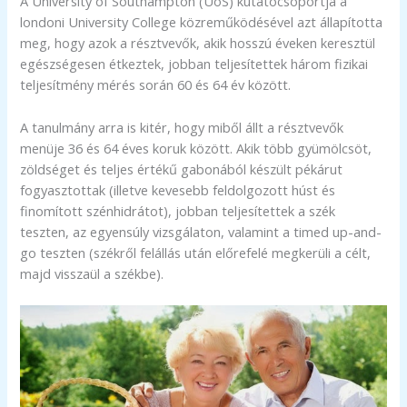
A University of Southampton (UoS) kutatócsoportja a
londoni University College közreműködésével azt állapította
meg, hogy azok a résztvevők, akik hosszú éveken keresztül
egészségesen étkeztek, jobban teljesítettek három fizikai
teljesítmény mérés során 60 és 64 év között.
A tanulmány arra is kitér, hogy miből állt a résztvevők
menüje 36 és 64 éves koruk között. Akik több gyümölcsöt,
zöldséget és teljes értékű gabonából készült pékárut
fogyasztottak (illetve kevesebb feldolgozott húst és
finomított szénhidrátot), jobban teljesítettek a szék
teszten, az egyensúly vizsgálaton, valamint a timed up-and-
go teszten (székről felállás után előrefelé megkerüli a célt,
majd visszaül a székbe).