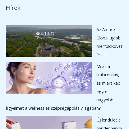
m
e
t
Hírek
é
r
e
k
m
r
é
m
Az Amare
k
é
Global újabb
k
mérföldkövet
ért el
Mi az a
hialuronsav,
és miért kap
egyre
nagyobb
figyelmet a wellness és szépségápolás világában?
Új lendület a
mindennapok