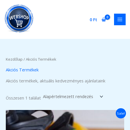
Skip
to
content
0
Ft
Kezdőlap
/ Akciós Termékek
Akciós Termékek
Akciós termékek, aktuális kedvezményes ajánlataink
Összesen 1 találat
Sale!