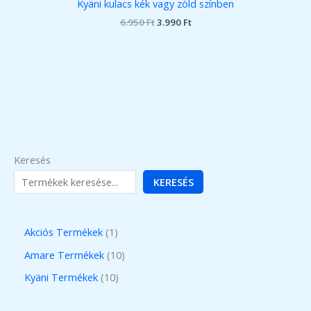
Kyäni kulacs kék vagy zöld színben
Original
Current
6.950
Ft
3.990
Ft
price
price
was:
is:
6.950 Ft.
3.990 Ft.
Keresés
KERESÉS
1
Akciós Termékek
1
t
1
Amare Termékek
10
e
0
1
Kyäni Termékek
10
r
t
0