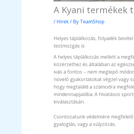
A Kyani termékek 
/
Hírek
/ By
TeamShop
Helyes táplálkozás, folyadék bevite
testmozgás is
A helyes táplálkozás mellett a megf
közérzethez és általában az egészs
ivás a fontos – nem meglepő módon
növelő gyakorlatokat végzel vagy sú
hogy megtaláld a számodra megfelel
mindennapjaidba. A hivatásos sport
kiválasztásán.
Csontozatunk védelmére megfelelő 
gyaloglás, vagy a súlyzózás.