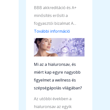
BBB akkreditáció és A+
minősítés erősíti a
fogyasztói bizalmat A…
:
További információ
A
z
A
m
Mi az a hialuronsav, és
a
miért kap egyre nagyobb
r
figyelmet a wellness és
e
szépségápolás világában?
G
Az utóbbi években a
l
hialuronsav az egyik
o