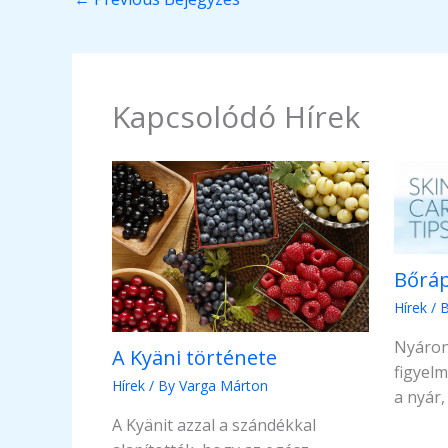
Kapcsolódó Hírek
Bőráp
Hírek
/ 
Nyáron
A Kyäni története
figyel
Hírek
/ By
Varga Márton
a nyár
A Kyänit azzal a szándékkal