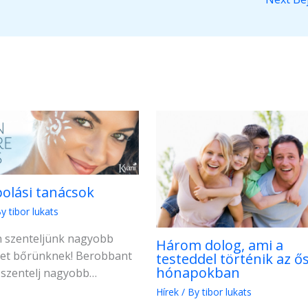
olási tanácsok
By
tibor lukats
 szenteljünk nagyobb
Három dolog, ami a
met bőrünknek! Berobbant
testeddel történik az ős
hónapokban
, szentelj nagyobb…
Hírek
/ By
tibor lukats