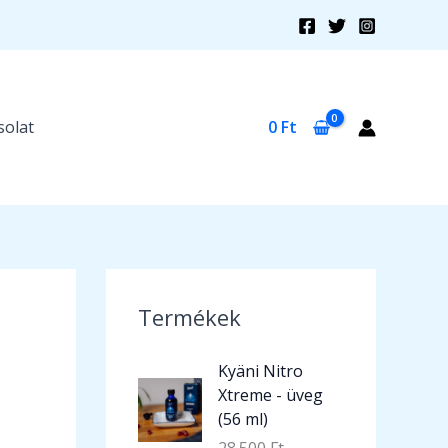
solat
0
Ft
Termékek
Kyäni Nitro
Xtreme - üveg
(56 ml)