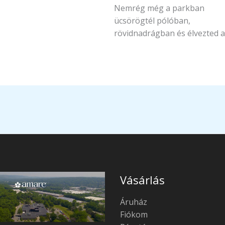
Nemrég még a parkban
ücsörögtél pólóban,
rövidnadrágban és élvezted 
Vásárlás
Áruház
Fiókom