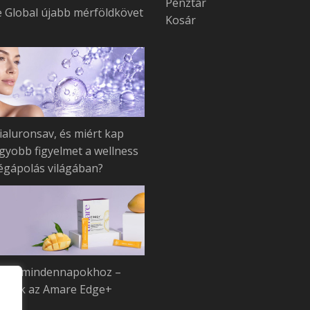
Pénztár
 Global újabb mérföldkövet
Kosár
ialuronsav, és miért kap
gyobb figyelmet a wellness
égápolás világában?
let a mindennapokhoz –
ozik az Amare Edge+