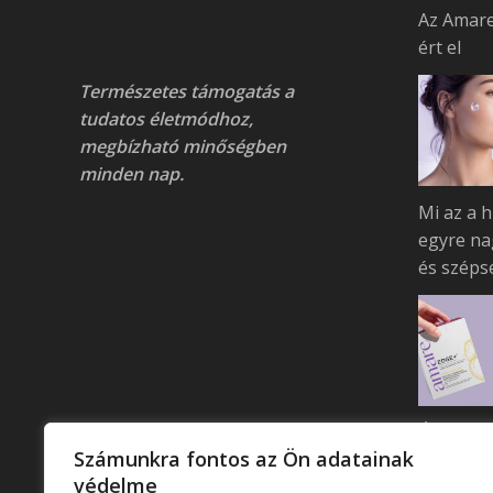
Az Amare
ért el
Természetes támogatás a
tudatos életmódhoz,
megbízható minőségben
minden nap.
Mi az a h
egyre na
és széps
Új lendü
Számunkra fontos az Ön adatainak
Bemutatk
védelme
Mango