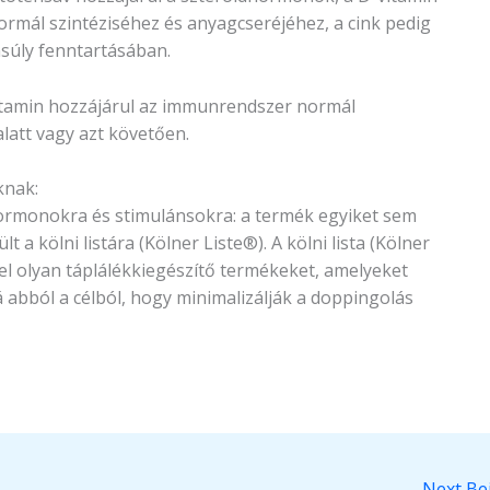
ormál szintéziséhez és anyagcseréjéhez, a cink pedig
nsúly fenntartásában.
itamin hozzájárul az immunrendszer normál
att vagy azt követően.
knak:
hormonokra és stimulánsokra: a termék egyiket sem
t a kölni listára (Kölner Liste®). A kölni lista (Kölner
el olyan táplálékkiegészítő termékeket, amelyeket
 abból a célból, hogy minimalizálják a doppingolás
Next Be