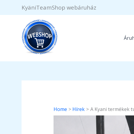
Skip
KyäniTeamShop webáruház
to
content
Áru
Home
Hírek
A Kyani termékek 