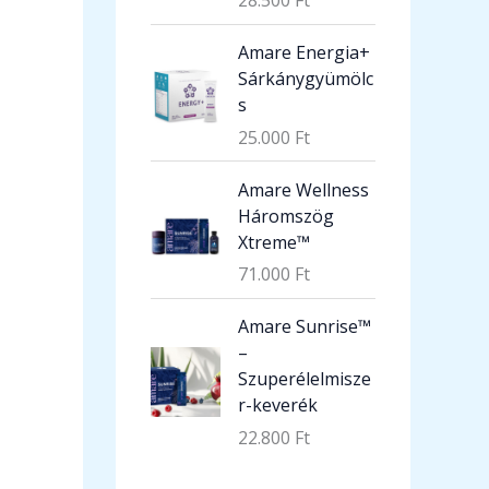
28.500
Ft
Amare Energia+
Sárkánygyümölc
s
25.000
Ft
Amare Wellness
Háromszög
Xtreme™
71.000
Ft
Amare Sunrise™
–
Szuperélelmisze
r-keverék
22.800
Ft