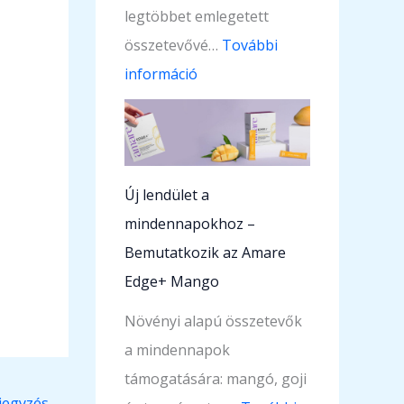
legtöbbet emlegetett
b
összetevővé…
További
a
:
információ
l
M
ú
i
j
a
a
z
Új lendület a
b
a
mindennapokhoz –
b
h
Bemutatkozik az Amare
m
i
Edge+ Mango
é
a
r
Növényi alapú összetevők
l
f
a mindennapok
u
ö
támogatására: mangó, goji
r
l
jegyzés
→