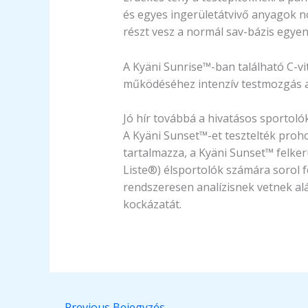
és egyes ingerületátvivő anyagok n
részt vesz a normál sav-bázis egye
A Kyäni Sunrise™-ban található C-v
működéséhez intenzív testmozgás al
Jó hír továbbá a hivatásos sportoló
A Kyäni Sunset™­-et tesztelték pro
tartalmazza, a Kyäni Sunset™ felkerül
Liste®) élsportolók számára sorol f
rendszeresen analízisnek vetnek alá
kockázatát.
←
Previous Bejegyzés