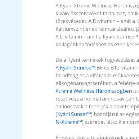
A Kyäni Xtreme Wellness Háromszög
kiváló összetevőket tartalmaz, ami
törekvésedet. A D-vitamin – amit a 
kalciumszintjének fenntartásához já
A C-vitamin – amit a Kyäni Sunrise™
kollagénképződéshez és ezen keres
De a Kyäni termékek fogyasztását az
A
Kyäni Sunrise™
B6 és B12-vitamint
fáradtság és a kifáradás csökkentés
glikogénanyagcserében, a fehérje-
Xtreme Wellness Háromszögben
is 
részt vesz a normál aminosav-szinté
aminosavak a fehérjék alapvető épít
(
Kyäni Sunset™
) hozzájárul az egés
N-Xtreme™
) szerepet játszik a norm
Érdekes tény a testépítőknek: a pa