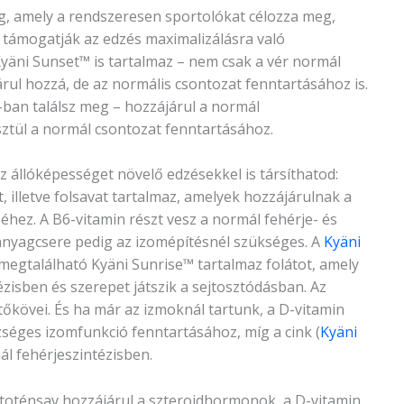
, amely a rendszeresen sportolókat célozza meg,
k támogatják az edzés maximalizálásra való
Kyäni Sunset™ is tartalmaz – nem csak a vér normál
rul hozzá, de az normális csontozat fenntartásához is.
-ban találsz meg – hozzájárul a normál
ztül a normál csontozat fenntartásához.
 állóképességet növelő edzésekkel is társíthatod:
, illetve folsavat tartalmaz, amelyek hozzájárulnak a
éhez. A B6-vitamin részt vesz a normál fehérje- és
anyagcsere pedig az izomépítésnél szükséges. A
Kyäni
megtalálható Kyäni Sunrise™ tartalmaz folátot, amely
zisben és szerepet játszik a sejtosztódásban. Az
őkövei. És ha már az izmoknál tartunk, a D-vitamin
zséges izomfunkció fenntartásához, míg a cink (
Kyäni
ál fehérjeszintézisben.
ntoténsav hozzájárul a szteroidhormonok, a D-vitamin