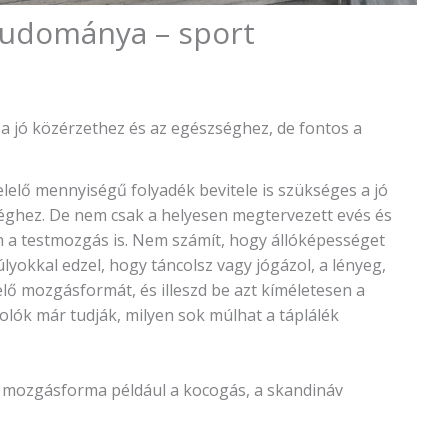
tudománya – sport
l a jó közérzethez és az egészséghez, de fontos a
elelő mennyiségű folyadék bevitele is szükséges a jó
éghez. De nem csak a helyesen megtervezett evés és
 a testmozgás is. Nem számít, hogy állóképességet
lyokkal edzel, hogy táncolsz vagy jógázol, a lényeg,
ő mozgásformát, és illeszd be azt kíméletesen a
olók már tudják, milyen sok múlhat a táplálék
mozgásforma például a kocogás, a skandináv