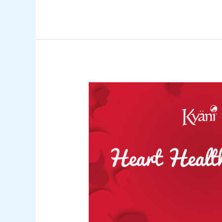
a
növényi
alapú
étrend,
és
miért
is
kellene
Neked
is
kipróbálnod?