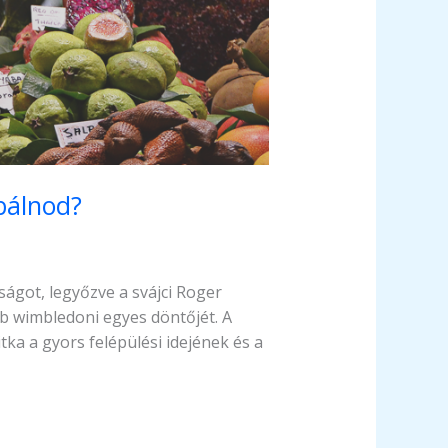
óbálnod?
ágot, legyőzve a svájci Roger
bb wimbledoni egyes döntőjét. A
tka a gyors felépülési idejének és a