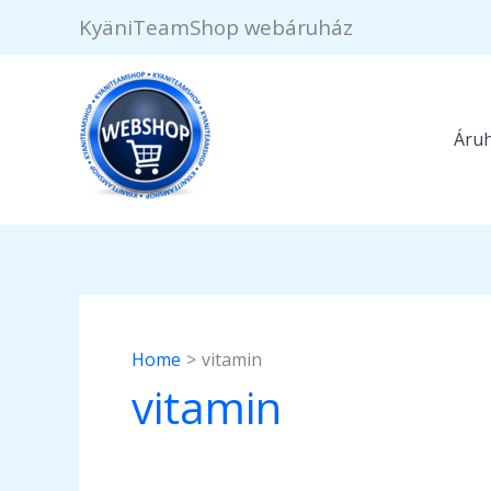
Skip
KyäniTeamShop webáruház
to
content
Áru
Home
vitamin
vitamin