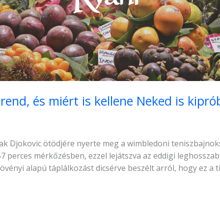
trend, és miért is kellene Neked is kipr
vak Djokovic ötödjére nyerte meg a wimbledoni teniszbajnoks
57 perces mérkőzésben, ezzel lejátszva az eddigi leghossza
övényi alapú táplálkozást dicsérve beszélt arról, hogy ez a ti