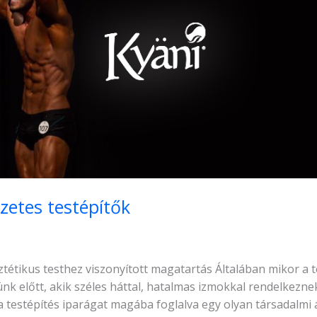
zetes testépítők
tétikus testhez viszonyított magatartás Általában mikor a 
nk előtt, akik széles háttal, hatalmas izmokkal rendelkeznek
 testépítés iparágat magába foglalva egy olyan társadalmi á