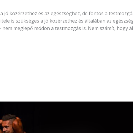
 a jó közérzethez és az egészséghez, de fontos a testmozgás
tele is szükséges a jó közérzethez és általában az egészsé
 – nem meglepő módon a testmozgás is. Nem számít, hogy á