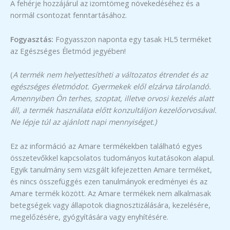
A fehérje hozzájárul az izomtömeg növekedéséhez és a
normál csontozat fenntartásához.
Fogyasztás:
Fogyasszon naponta egy tasak HL5 terméket
az Egészséges Életmód jegyében!
(
A termék nem helyettesítheti a változatos étrendet és az
egészséges életmódot. Gyermekek elől elzárva tárolandó.
Amennyiben Ön terhes, szoptat, illetve orvosi kezelés alatt
áll, a termék használata előtt konzultáljon kezelőorvosával.
Ne lépje túl az ajánlott napi mennyiséget.)
Ez az információ az Amare termékekben található egyes
összetevőkkel kapcsolatos tudományos kutatásokon alapul.
Egyik tanulmány sem vizsgált kifejezetten Amare terméket,
és nincs összefüggés ezen tanulmányok eredményei és az
Amare termék között. Az Amare termékek nem alkalmasak
betegségek vagy állapotok diagnosztizálására, kezelésére,
megelőzésére, gyógyítására vagy enyhítésére.