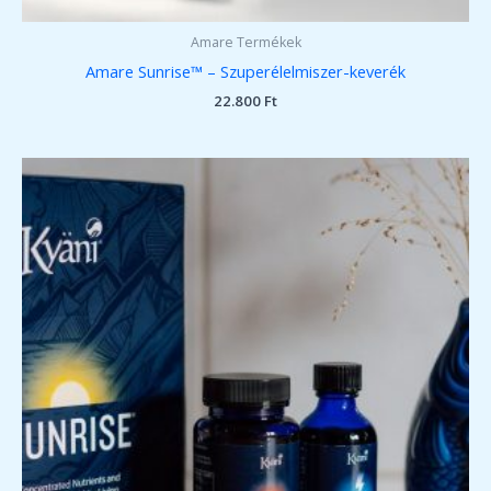
Amare Termékek
Amare Sunrise™ – Szuperélelmiszer-keverék
22.800
Ft