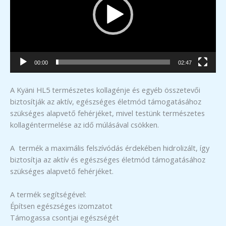
00:00
02:47
A Kyäni HL5 természetes kollagénje és egyéb összetevői
biztosítják az aktív, egészséges életmód támogatásához
szükséges alapvető fehérjéket, mivel testünk természetes
kollagéntermelése az idő múlásával csökken.
A termék a maximális felszívódás érdekében hidrolizált, így
biztosítja az aktív és egészséges életmód támogatásához
szükséges alapvető fehérjéket.
A termék segítségével:
Építsen egészséges izomzatot
Támogassa csontjai egészségét