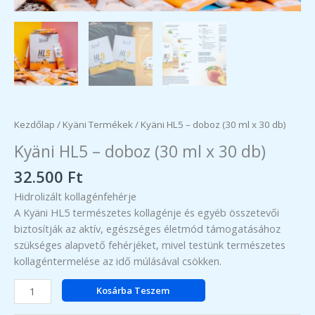
Kezdőlap
/
Kyäni Termékek
/ Kyäni HL5 – doboz (30 ml x 30 db)
Kyäni HL5 – doboz (30 ml x 30 db)
32.500
Ft
Hidrolizált kollagénfehérje
A Kyäni HL5 természetes kollagénje és egyéb összetevői
biztosítják az aktív, egészséges életmód támogatásához
szükséges alapvető fehérjéket, mivel testünk természetes
kollagéntermelése az idő múlásával csökken.
Kyäni
Kosárba Teszem
HL5