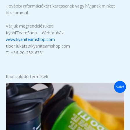
További információkért keressenek vagy hívjanak minket
bizalommal.
Várjuk megrendelésüket!
KyäniTeamShop – Webáruház
www.kyaniteamshop.com
tibor.lukats@kyaniteamshop.com
T: +36-20-232-6331
Kapcsolódó termékek
Sale!