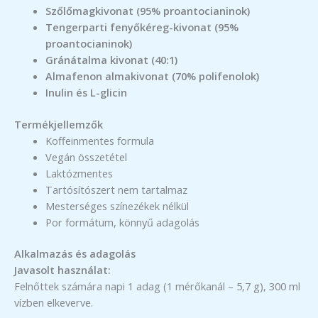
Szőlőmagkivonat (95% proantocianinok)
Tengerparti fenyőkéreg-kivonat (95%
proantocianinok)
Gránátalma kivonat (40:1)
Almafenon almakivonat (70% polifenolok)
Inulin és L-glicin
Termékjellemzők
Koffeinmentes formula
Vegán összetétel
Laktózmentes
Tartósítószert nem tartalmaz
Mesterséges színezékek nélkül
Por formátum, könnyű adagolás
Alkalmazás és adagolás
Javasolt használat:
Felnőttek számára napi 1 adag (1 mérőkanál – 5,7 g), 300 ml
vízben elkeverve.