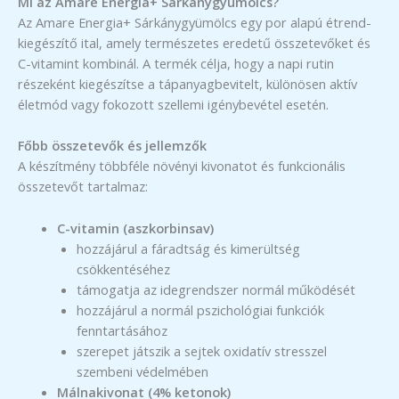
Mi az Amare Energia+ Sárkánygyümölcs?
Az Amare Energia+ Sárkánygyümölcs egy por alapú étrend-
kiegészítő ital, amely természetes eredetű összetevőket és
C-vitamint kombinál. A termék célja, hogy a napi rutin
részeként kiegészítse a tápanyagbevitelt, különösen aktív
életmód vagy fokozott szellemi igénybevétel esetén.
Főbb összetevők és jellemzők
A készítmény többféle növényi kivonatot és funkcionális
összetevőt tartalmaz:
C-vitamin (aszkorbinsav)
hozzájárul a fáradtság és kimerültség
csökkentéséhez
támogatja az idegrendszer normál működését
hozzájárul a normál pszichológiai funkciók
fenntartásához
szerepet játszik a sejtek oxidatív stresszel
szembeni védelmében
Málnakivonat (4% ketonok)