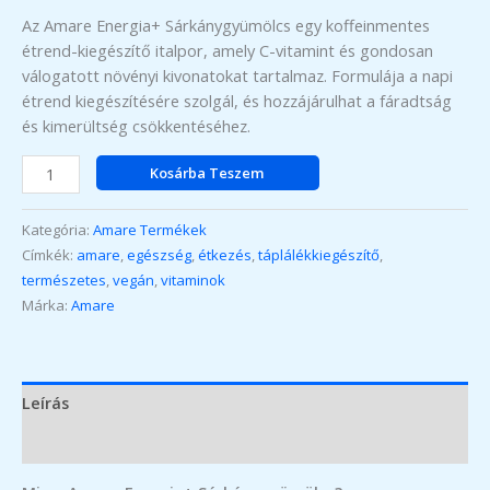
Az Amare Energia+ Sárkánygyümölcs egy koffeinmentes
étrend-kiegészítő italpor, amely C-vitamint és gondosan
válogatott növényi kivonatokat tartalmaz. Formulája a napi
étrend kiegészítésére szolgál, és hozzájárulhat a fáradtság
és kimerültség csökkentéséhez.
Amare
Kosárba Teszem
Energia+
Sárkánygyümölcs
Kategória:
Amare Termékek
mennyiség
Címkék:
amare
,
egészség
,
étkezés
,
táplálékkiegészítő
,
természetes
,
vegán
,
vitaminok
Márka:
Amare
Leírás
Vélemények (0)