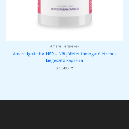
Amare Termékek
Amare Ignite for HER – Női jóllétet támogató étrend-
kiegészítő kapszula
31.500
Ft