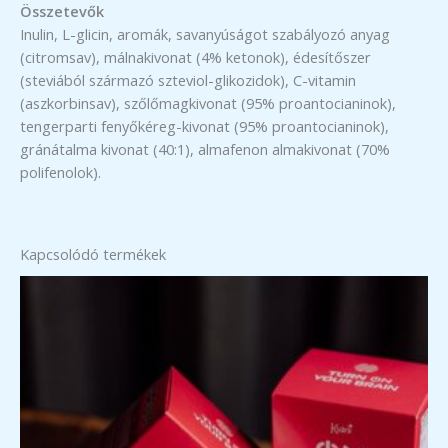
Összetevők
Inulin, L-glicin, aromák, savanyúságot szabályozó anyag
(citromsav), málnakivonat (4% ketonok), édesítőszer
(steviából származó szteviol-glikozidok), C-vitamin
(aszkorbinsav), szőlőmagkivonat (95% proantocianinok),
tengerparti fenyőkéreg-kivonat (95% proantocianinok),
gránátalma kivonat (40:1), almafenon almakivonat (70%
polifenolok).
Kapcsolódó termékek