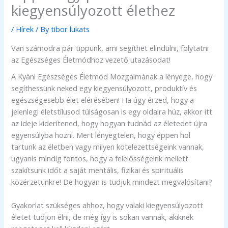
kiegyensúlyozott élethez
/
Hírek
/ By
tibor lukats
Van számodra pár tippünk, ami segíthet elindulni, folytatni
az Egészséges Életmódhoz vezető utazásodat!
A Kyäni Egészséges Életmód Mozgalmának a lényege, hogy
segíthessünk neked egy kiegyensúlyozott, produktív és
egészségesebb élet elérésében! Ha úgy érzed, hogy a
jelenlegi életstílusod túlságosan is egy oldalra húz, akkor itt
az ideje kiderítened, hogy hogyan tudnád az életedet újra
egyensúlyba hozni. Mert lényegtelen, hogy éppen hol
tartunk az életben vagy milyen kötelezettségeink vannak,
ugyanis mindig fontos, hogy a felelősségeink mellett
szakítsunk időt a saját mentális, fizikai és spirituális
közérzetünkre! De hogyan is tudjuk mindezt megvalósítani?
Gyakorlat szükséges ahhoz, hogy valaki kiegyensúlyozott
életet tudjon élni, de még így is sokan vannak, akiknek