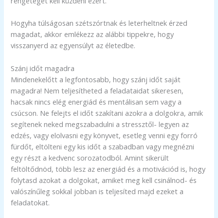
rengeteget kell küzdeni ezért.
Hogyha túlságosan szétszórtnak és leterheltnek érzed
magadat, akkor emlékezz az alábbi tippekre, hogy
visszanyerd az egyensúlyt az életedbe.
Szánj időt magadra
Mindenekelőtt a legfontosabb, hogy szánj időt saját
magadra! Nem teljesítheted a feladataidat sikeresen,
hacsak nincs elég energiád és mentálisan sem vagy a
csúcson. Ne felejts el időt szakítani azokra a dolgokra, amik
segítenek neked megszabadulni a stressztől- legyen az
edzés, vagy elolvasni egy könyvet, esetleg venni egy forró
fürdőt, eltölteni egy kis időt a szabadban vagy megnézni
egy részt a kedvenc sorozatodból. Amint sikerült
feltöltődnöd, több lesz az energiád és a motivációd is, hogy
folytasd azokat a dolgokat, amiket meg kell csinálnod- és
valószínűleg sokkal jobban is teljesíted majd ezeket a
feladatokat.