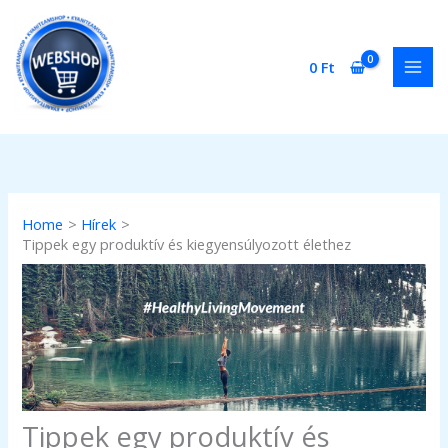
Skip
to
content
0
Ft
Home
Hírek
Tippek egy produktív és kiegyensúlyozott élethez
Tippek egy produktív és