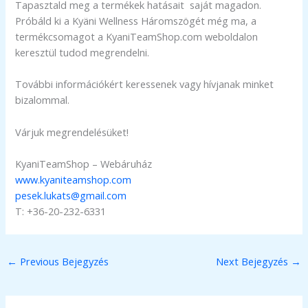
Tapasztald meg a termékek hatásait saját magadon.
Próbáld ki a Kyäni Wellness Háromszögét még ma, a
termékcsomagot a KyaniTeamShop.com weboldalon
keresztül tudod megrendelni.
További információkért keressenek vagy hívjanak minket
bizalommal.
Várjuk megrendelésüket!
KyaniTeamShop – Webáruház
www.kyaniteamshop.com
pesek.lukats@gmail.com
T: +36-20-232-6331
←
Previous Bejegyzés
Next Bejegyzés
→