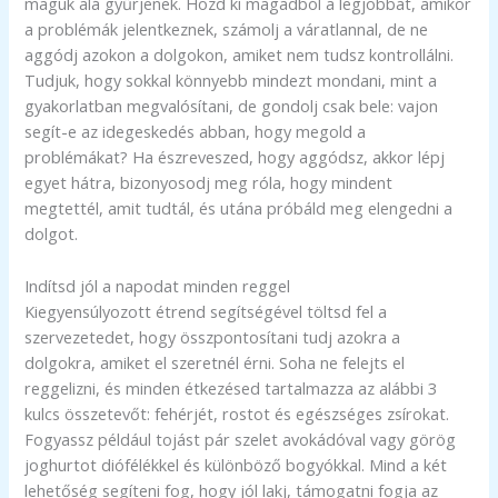
maguk alá gyűrjenek. Hozd ki magadból a legjobbat, amikor
a problémák jelentkeznek, számolj a váratlannal, de ne
aggódj azokon a dolgokon, amiket nem tudsz kontrollálni.
Tudjuk, hogy sokkal könnyebb mindezt mondani, mint a
gyakorlatban megvalósítani, de gondolj csak bele: vajon
segít-e az idegeskedés abban, hogy megold a
problémákat? Ha észreveszed, hogy aggódsz, akkor lépj
egyet hátra, bizonyosodj meg róla, hogy mindent
megtettél, amit tudtál, és utána próbáld meg elengedni a
dolgot.
Indítsd jól a napodat minden reggel
Kiegyensúlyozott étrend segítségével töltsd fel a
szervezetedet, hogy összpontosítani tudj azokra a
dolgokra, amiket el szeretnél érni. Soha ne felejts el
reggelizni, és minden étkezésed tartalmazza az alábbi 3
kulcs összetevőt: fehérjét, rostot és egészséges zsírokat.
Fogyassz például tojást pár szelet avokádóval vagy görög
joghurtot diófélékkel és különböző bogyókkal. Mind a két
lehetőség segíteni fog, hogy jól lakj, támogatni fogja az