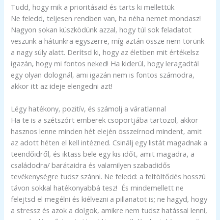
Tudd, hogy mik a prioritásaid és tarts ki mellettük
Ne feledd, teljesen rendben van, ha néha nemet mondasz!
Nagyon sokan küszködünk azzal, hogy túl sok feladatot
veszünk a hátunkra egyszerre, míg aztán össze nem törünk
a nagy súly alatt. Derítsd ki, hogy az életben mit értékelsz
igazán, hogy mi fontos neked! Ha kiderül, hogy leragadtál
egy olyan dolognál, ami igazán nem is fontos számodra,
akkor itt az ideje elengedni azt!
Légy hatékony, pozitív, és számolj a váratlannal
Ha te is a szétszórt emberek csoportjába tartozol, akkor
hasznos lenne minden hét elején összeírnod mindent, amit
az adott héten el kell intézned. Csinálj egy listát magadnak a
teendőidről, és iktass bele egy kis időt, amit magadra, a
családodra/ barátaidra és valamilyen szabadidős
tevékenységre tudsz szánni. Ne feledd: a feltöltődés hosszú
távon sokkal hatékonyabbá tesz! És mindemellett ne
felejtsd el megélni és kiélvezni a pillanatot is; ne hagyd, hogy
a stressz és azok a dolgok, amikre nem tudsz hatással lenni,