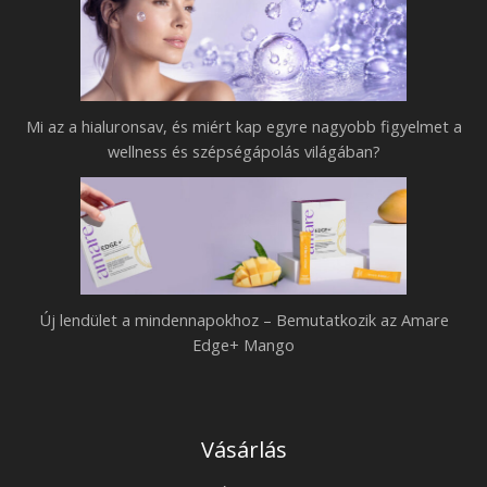
n
h
a
o
g
z
y
–
Mi az a hialuronsav, és miért kap egyre nagyobb figyelmet a
o
B
wellness és szépségápolás világában?
b
e
b
m
f
u
i
t
g
a
Új lendület a mindennapokhoz – Bemutatkozik az Amare
y
t
Edge+ Mango
e
k
l
o
m
z
Vásárlás
e
i
t