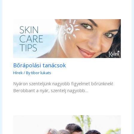
Bőrápolási tanácsok
Hírek
/ By
tibor lukats
Nyáron szenteljünk nagyobb figyelmet bőrünknek!
Berobbant a nyár, szentelj nagyobb…