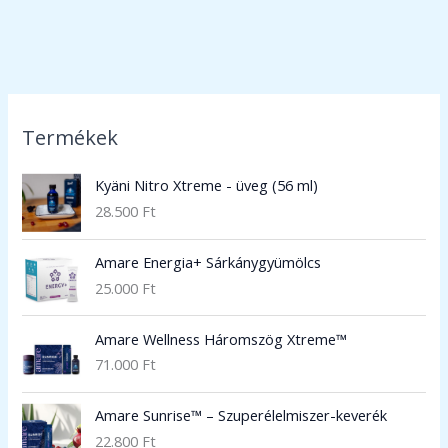
Termékek
Kyäni Nitro Xtreme - üveg (56 ml)
28.500
Ft
Amare Energia+ Sárkánygyümölcs
25.000
Ft
Amare Wellness Háromszög Xtreme™
71.000
Ft
Amare Sunrise™ – Szuperélelmiszer-keverék
22.800
Ft