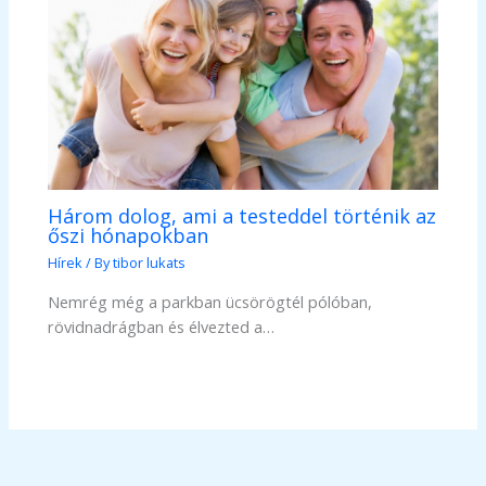
Három dolog, ami a testeddel történik az
őszi hónapokban
Hírek
/ By
tibor lukats
Nemrég még a parkban ücsörögtél pólóban,
rövidnadrágban és élvezted a…