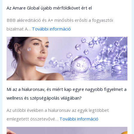
Az Amare Global újabb mérföldkövet ért el
BBB akkreditáció és A+ minősítés erősíti a fogyasztói
:
bizalmat A…
További információ
A
z
A
m
a
r
Mi az a hialuronsav, és miért kap egyre nagyobb figyelmet a
e
wellness és szépségápolás világában?
G
l
Az utóbbi években a hialuronsav az egyik legtöbbet
o
:
emlegetett összetevővé…
További információ
b
M
a