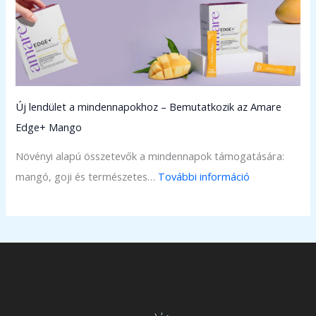
i
l
a
ú
z
j
a
a
h
b
Új lendület a mindennapokhoz – Bemutatkozik az Amare
i
b
Edge+ Mango
a
m
l
Növényi alapú összetevők a mindennapok támogatására:
é
u
:
mangó, goji és természetes…
További információ
r
r
Ú
f
o
j
ö
n
l
l
s
e
d
a
n
k
v
d
ö
,