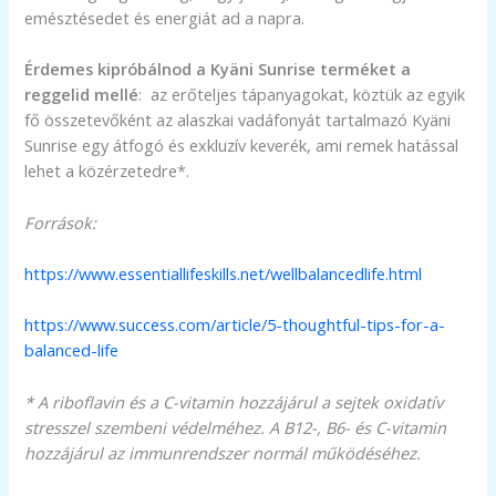
emésztésedet és energiát ad a napra.
Érdemes kipróbálnod a Kyäni Sunrise terméket a
reggelid mellé
: az erőteljes tápanyagokat, köztük az egyik
fő összetevőként az alaszkai vadáfonyát tartalmazó Kyäni
Sunrise egy átfogó és exkluzív keverék, ami remek hatással
lehet a közérzetedre*.
Források:
https://www.essentiallifeskills.net/wellbalancedlife.html
https://www.success.com/article/5-thoughtful-tips-for-a-
balanced-life
* A riboflavin és a C-vitamin hozzájárul a sejtek oxidatív
stresszel szembeni védelméhez.
A B12-, B6- és C-vitamin
hozzájárul az immunrendszer normál működéséhez.