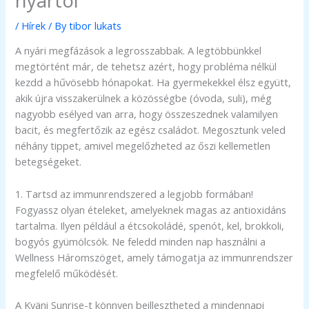
nyártól
/
Hírek
/ By
tibor lukats
A nyári megfázások a legrosszabbak. A legtöbbünkkel
megtörtént már, de tehetsz azért, hogy probléma nélkül
kezdd a hűvösebb hónapokat. Ha gyermekekkel élsz együtt,
akik újra visszakerülnek a közösségbe (óvoda, suli), még
nagyobb esélyed van arra, hogy összeszednek valamilyen
bacit, és megfertőzik az egész családot. Megosztunk veled
néhány tippet, amivel megelőzheted az őszi kellemetlen
betegségeket.
1. Tartsd az immunrendszered a legjobb formában!
Fogyassz olyan ételeket, amelyeknek magas az antioxidáns
tartalma. Ilyen például a étcsokoládé, spenót, kel, brokkoli,
bogyós gyümölcsök. Ne feledd minden nap használni a
Wellness Háromszöget, amely támogatja az immunrendszer
megfelelő működését.
A Kyäni Sunrise-t könnyen beillesztheted a mindennapi