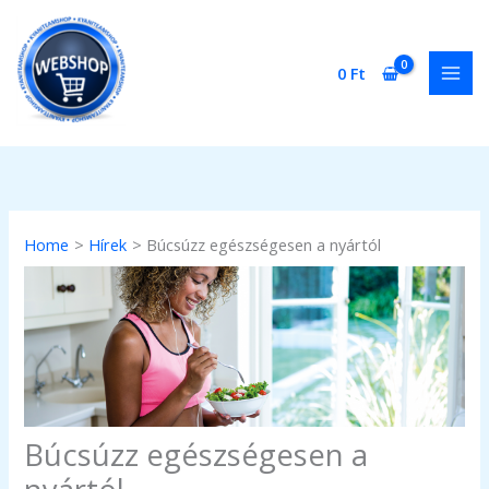
Skip
to
content
0
Ft
Home
Hírek
Búcsúzz egészségesen a nyártól
Búcsúzz egészségesen a