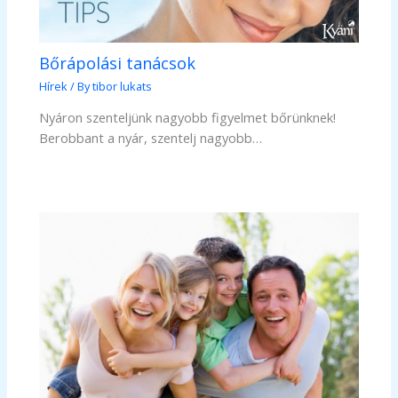
Bőrápolási tanácsok
Hírek
/ By
tibor lukats
Nyáron szenteljünk nagyobb figyelmet bőrünknek!
Berobbant a nyár, szentelj nagyobb…