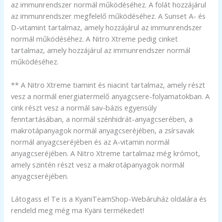
az immunrendszer normál működéséhez. A folát hozzájárul
az immunrendszer megfelelő működéséhez. A Sunset A- és
D-vitamint tartalmaz, amely hozzájárul az immunrendszer
normál működéséhez. A Nitro Xtreme pedig cinket
tartalmaz, amely hozzájárul az immunrendszer normál
működéséhez.
** A Nitro Xtreme tiamint és niacint tartalmaz, amely részt
vesz a normál energiatermelő anyagcsere-folyamatokban. A
cink részt vesz a normál sav-bázis egyensúly
fenntartásában, a normál szénhidrát-anyagcserében, a
makrotápanyagok normál anyagcseréjében, a zsírsavak
normál anyagcseréjében és az A-vitamin normál
anyagcseréjében. A Nitro Xtreme tartalmaz még krómot,
amely szintén részt vesz a makrotápanyagok normál
anyagcseréjében.
Látogass el Te is a KyaniTeamShop-Webáruház oldalára és
rendeld meg még ma Kyäni termékedet!