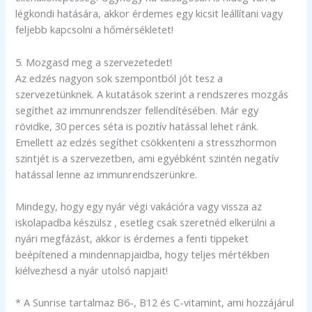
légkondi hatására, akkor érdemes egy kicsit leállítani vagy
feljebb kapcsolni a hőmérsékletet!
5. Mozgasd meg a szervezetedet!
Az edzés nagyon sok szempontból jót tesz a
szervezetünknek. A kutatások szerint a rendszeres mozgás
segíthet az immunrendszer fellendítésében. Már egy
rövidke, 30 perces séta is pozitív hatással lehet ránk.
Emellett az edzés segíthet csökkenteni a stresszhormon
szintjét is a szervezetben, ami egyébként szintén negatív
hatással lenne az immunrendszerünkre.
Mindegy, hogy egy nyár végi vakációra vagy vissza az
iskolapadba készülsz , esetleg csak szeretnéd elkerülni a
nyári megfázást, akkor is érdemes a fenti tippeket
beépítened a mindennapjaidba, hogy teljes mértékben
kiélvezhesd a nyár utolsó napjait!
* A Sunrise tartalmaz B6-, B12 és C-vitamint, ami hozzájárul