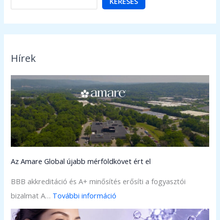
KERESÉS
Hírek
Az Amare Global újabb mérföldkövet ért el
BBB akkreditáció és A+ minősítés erősíti a fogyasztói
:
bizalmat A…
További információ
A