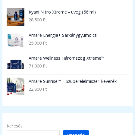
Kyäni Nitro Xtreme - üveg (56 ml)
28.500
Ft
Amare Energia+ Sárkánygyümölcs
25.000
Ft
Amare Wellness Háromszög Xtreme™
71.000
Ft
Amare Sunrise™ – Szuperélelmiszer-keverék
22.800
Ft
Keresés