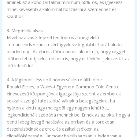
aminek az alkoholtartalma minimum 60%-os, és igyekezz
minél kevesebb alkalommal hozzáérni a szemedhez és
szádhoz.
3. Megfelelő alvás
Mivel az alvás kifejezetten fontos a megfelelő
immunrendszerhez, ezért igyekezz legalább 7 órát aludni
minden nap. Az ébresztőóra nemcsak arra jó, hogy reggel
időben fel tudj kelni, de arra is, hogy esténként jelezze: itt az
idő lefeküdni!
4. A légkondit ésszerű hőmérsékletre állítsd be
Ronald Eccles, a Wales-i Egyetem Common Cold Centre
elnevezésű központjának igazgatója szerint az emberek
sokkal kiszolgáltatottabbá válnak a betegségekre, ha
nyáron a kinti nagy melegből egy nagyon lehűtött,
légkondicionált szobába mennek be. Ennek az az oka, hogy a
benti hideg levegő hatására az orrban és a torokban
összehúzódnak az erek, és ezáltal csökken az
ellenállóképesség. Úgyhogy ha túlságosan is hideg van a