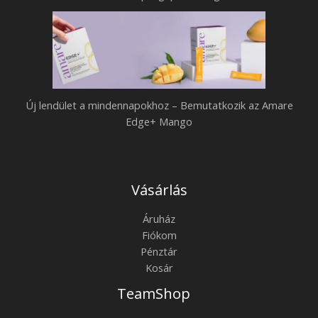
b
e
b
m
f
u
i
t
g
a
Új lendület a mindennapokhoz – Bemutatkozik az Amare
y
t
Edge+ Mango
e
k
l
o
m
z
Vásárlás
e
i
t
Áruház
k
a
Fiókom
a
Pénztár
w
z
Kosár
e
A
TeamShop
l
m
l