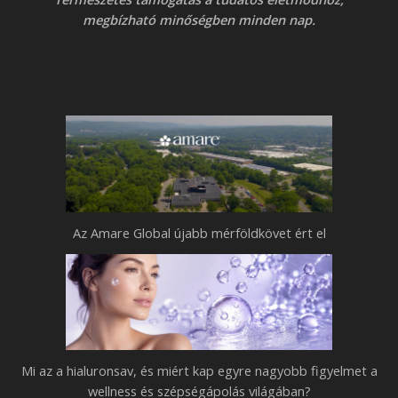
m
t
r
megbízható minőségben minden nap.
i
e
t
n
l
k
d
a
e
p
n
e
n
g
a
y
p
r
Az Amare Global újabb mérföldkövet ért el
o
e
k
n
h
a
o
g
z
y
–
Mi az a hialuronsav, és miért kap egyre nagyobb figyelmet a
o
B
wellness és szépségápolás világában?