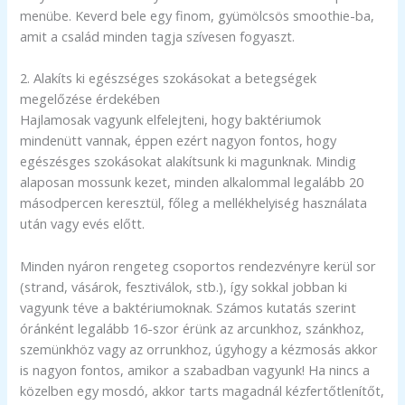
menübe. Keverd bele egy finom, gyümölcsös smoothie-ba,
amit a család minden tagja szívesen fogyaszt.
2. Alakíts ki egészséges szokásokat a betegségek
megelőzése érdekében
Hajlamosak vagyunk elfelejteni, hogy baktériumok
mindenütt vannak, éppen ezért nagyon fontos, hogy
egészésges szokásokat alakítsunk ki magunknak. Mindig
alaposan mossunk kezet, minden alkalommal legalább 20
másodpercen keresztül, főleg a mellékhelyiség használata
után vagy evés előtt.
Minden nyáron rengeteg csoportos rendezvényre kerül sor
(strand, vásárok, fesztiválok, stb.), így sokkal jobban ki
vagyunk téve a baktériumoknak. Számos kutatás szerint
óránként legalább 16-szor érünk az arcunkhoz, szánkhoz,
szemünkhöz vagy az orrunkhoz, úgyhogy a kézmosás akkor
is nagyon fontos, amikor a szabadban vagyunk! Ha nincs a
közelben egy mosdó, akkor tarts magadnál kézfertőtlenítőt,