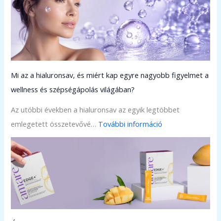
z
A
m
a
r
Mi az a hialuronsav, és miért kap egyre nagyobb figyelmet a
e
wellness és szépségápolás világában?
G
l
Az utóbbi években a hialuronsav az egyik legtöbbet
o
:
emlegetett összetevővé…
További információ
b
M
a
i
l
a
ú
z
j
a
a
h
b