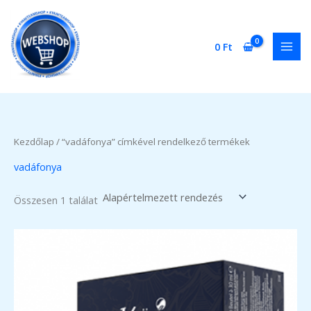
Skip
to
content
0
Ft
Kezdőlap
/ “vadáfonya” címkével rendelkező termékek
vadáfonya
Összesen 1 találat