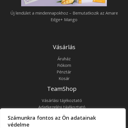
Új lendület a mindennapokhoz – Bemutatkozik az Amare
Edge+ Mango
Vásárlás
Áruház
Fiókom
Pénztár
Kosár
TeamShop
Vásárlási tájékoztató
Adatkezelési tájékoztató
ÁSZF
Számunkra fontos az Ön adatainak
Kapcsolat
védelme