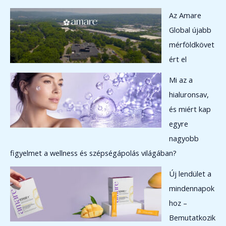
é
m
Az Amare
k
é
Global újabb
k
mérföldkövet
ért el
Mi az a
hialuronsav,
és miért kap
egyre
nagyobb
figyelmet a wellness és szépségápolás világában?
Új lendület a
mindennapok
hoz –
Bemutatkozik