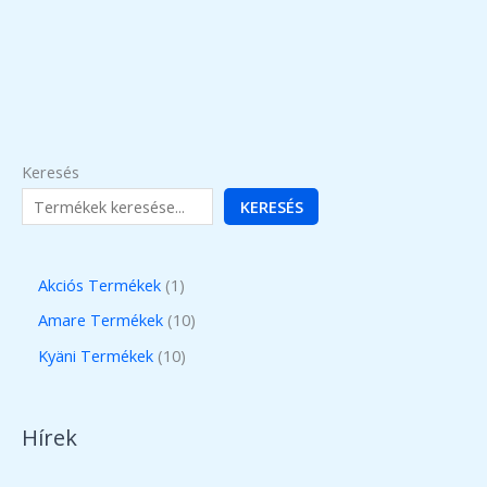
Keresés
KERESÉS
1
Akciós Termékek
1
t
1
Amare Termékek
10
e
0
1
Kyäni Termékek
10
r
t
0
m
e
t
Hírek
é
r
e
k
m
r