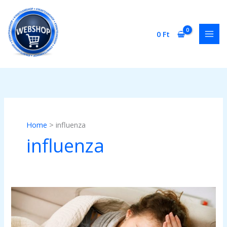
Skip
to
content
0
Ft
Home
influenza
influenza