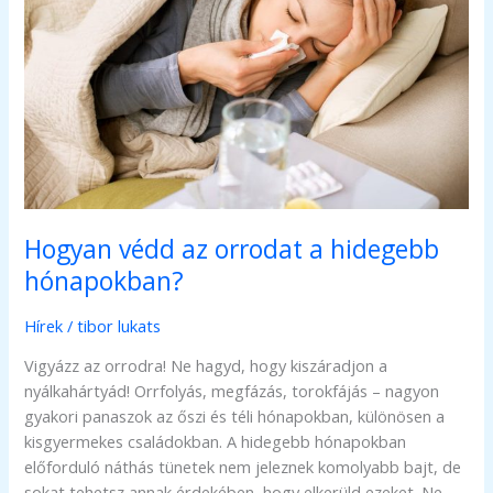
Hogyan védd az orrodat a hidegebb
hónapokban?
Hírek
/
tibor lukats
Vigyázz az orrodra! Ne hagyd, hogy kiszáradjon a
nyálkahártyád! Orrfolyás, megfázás, torokfájás – nagyon
gyakori panaszok az őszi és téli hónapokban, különösen a
kisgyermekes családokban. A hidegebb hónapokban
előforduló náthás tünetek nem jeleznek komolyabb bajt, de
sokat tehetsz annak érdekében, hogy elkerüld ezeket. Ne