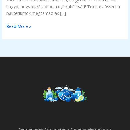
hagyd, hogy kiszáradjon a nyálkahártyád! Télen és ősszel a
baktériumok megtámadják […]
Hogyan
Read More »
védd
az
orrodat
a
hidegebb
hónapokban?
Természetes támogatás a tudatos életmódhoz,