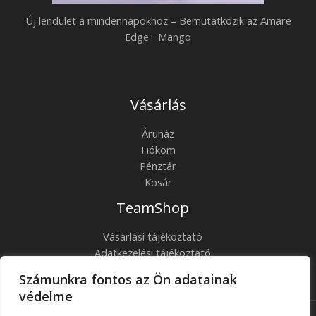
g
a
Új lendület a mindennapokhoz – Bemutatkozik az Amare
y
t
Edge+ Mango
e
k
l
o
m
z
Vásárlás
e
i
t
Áruház
k
a
Fiókom
a
Pénztár
w
z
Kosár
e
A
TeamShop
l
m
l
a
Vásárlási tájékoztató
n
Adatkezelési tájékoztató
r
ÁSZF
e
e
Számunkra fontos az Ön adatainak
Kapcsolat
s
védelme
E
s