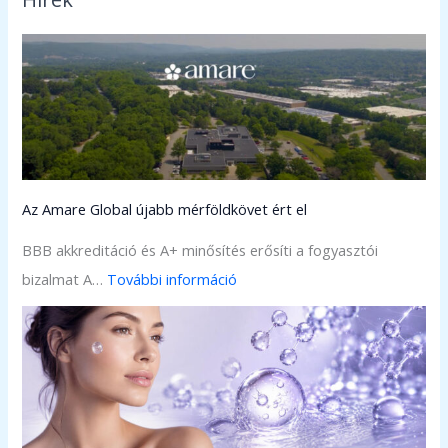
Az Amare Global újabb mérföldkövet ért el
BBB akkreditáció és A+ minősítés erősíti a fogyasztói
:
bizalmat A…
További információ
A
z
A
m
a