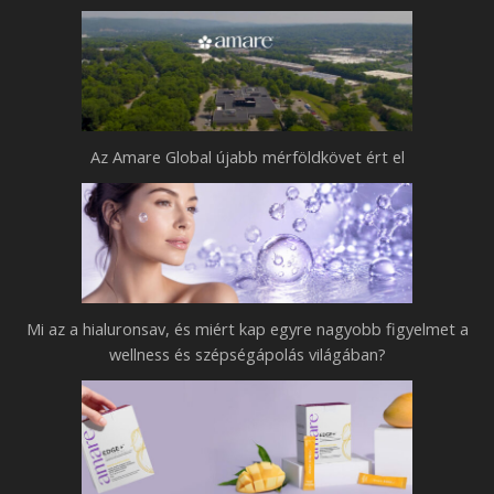
p
n
e
n
g
a
y
p
r
Az Amare Global újabb mérföldkövet ért el
o
e
k
n
h
a
o
g
z
y
–
Mi az a hialuronsav, és miért kap egyre nagyobb figyelmet a
o
B
wellness és szépségápolás világában?
b
e
b
m
f
u
i
t