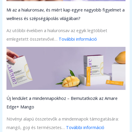
r
Mi az a hialuronsav, és miért kap egyre nagyobb figyelmet a
e
wellness és szépségápolás világában?
G
l
Az utóbbi években a hialuronsav az egyik legtöbbet
o
:
emlegetett összetevővé…
További információ
b
M
a
i
l
a
ú
z
j
a
a
h
b
Új lendület a mindennapokhoz – Bemutatkozik az Amare
i
b
Edge+ Mango
a
m
l
Növényi alapú összetevők a mindennapok támogatására:
é
u
:
mangó, goji és természetes…
További információ
r