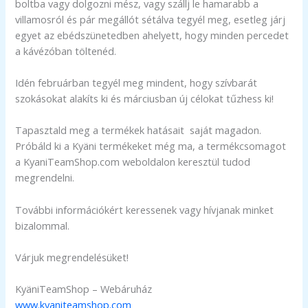
boltba vagy dolgozni mész, vagy szállj le hamarabb a
villamosról és pár megállót sétálva tegyél meg, esetleg járj
egyet az ebédszünetedben ahelyett, hogy minden percedet
a kávézóban töltenéd.
Idén februárban tegyél meg mindent, hogy szívbarát
szokásokat alakíts ki és márciusban új célokat tűzhess ki!
Tapasztald meg a termékek hatásait saját magadon.
Próbáld ki a Kyäni termékeket még ma, a termékcsomagot
a KyaniTeamShop.com weboldalon keresztül tudod
megrendelni.
További információkért keressenek vagy hívjanak minket
bizalommal.
Várjuk megrendelésüket!
KyäniTeamShop – Webáruház
www.kyaniteamshop.com