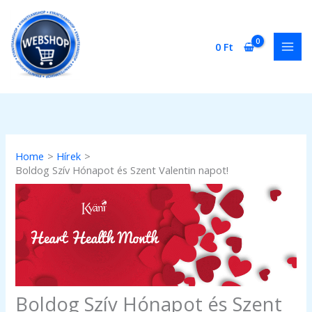
Skip
to
content
0
Ft
Home
Hírek
Boldog Szív Hónapot és Szent Valentin napot!
Boldog Szív Hónapot és Szent