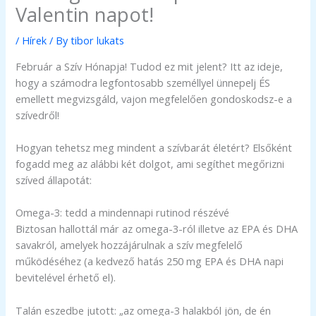
Valentin napot!
/
Hírek
/ By
tibor lukats
Február a Szív Hónapja! Tudod ez mit jelent? Itt az ideje,
hogy a számodra legfontosabb személlyel ünnepelj ÉS
emellett megvizsgáld, vajon megfelelően gondoskodsz-e a
szívedről!
Hogyan tehetsz meg mindent a szívbarát életért? Elsőként
fogadd meg az alábbi két dolgot, ami segíthet megőrizni
szíved állapotát:
Omega-3: tedd a mindennapi rutinod részévé
Biztosan hallottál már az omega-3-ról illetve az EPA és DHA
savakról, amelyek hozzájárulnak a szív megfelelő
működéséhez (a kedvező hatás 250 mg EPA és DHA napi
bevitelével érhető el).
Talán eszedbe jutott: „az omega-3 halakból jön, de én