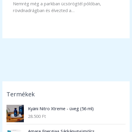
Nemrég még a parkban ücsörögtél pólóban,
rövidnadrágban és élvezted a…
Termékek
Kyäni Nitro Xtreme - üveg (56 ml)
28.500
Ft
Amare Energia+ Sárkánygyümölcs