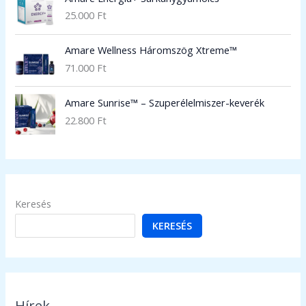
25.000
Ft
Amare Wellness Háromszög Xtreme™
71.000
Ft
Amare Sunrise™ – Szuperélelmiszer-keverék
22.800
Ft
Keresés
KERESÉS
Hírek