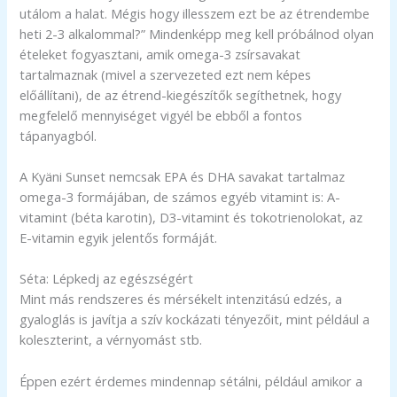
utálom a halat. Mégis hogy illesszem ezt be az étrendembe
heti 2-3 alkalommal?” Mindenképp meg kell próbálnod olyan
ételeket fogyasztani, amik omega-3 zsírsavakat
tartalmaznak (mivel a szervezeted ezt nem képes
előállítani), de az étrend-kiegészítők segíthetnek, hogy
megfelelő mennyiséget vigyél be ebből a fontos
tápanyagból.
A Kyäni Sunset nemcsak EPA és DHA savakat tartalmaz
omega-3 formájában, de számos egyéb vitamint is: A-
vitamint (béta karotin), D3-vitamint és tokotrienolokat, az
E-vitamin egyik jelentős formáját.
Séta: Lépkedj az egészségért
Mint más rendszeres és mérsékelt intenzitású edzés, a
gyaloglás is javítja a szív kockázati tényezőit, mint például a
koleszterint, a vérnyomást stb.
Éppen ezért érdemes mindennap sétálni, például amikor a