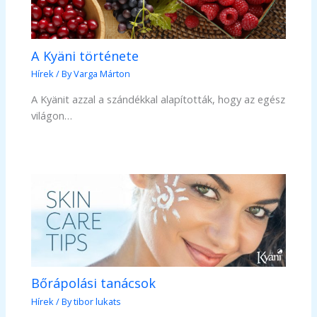
A Kyäni története
Hírek
/ By
Varga Márton
A Kyänit azzal a szándékkal alapították, hogy az egész
világon…
Bőrápolási tanácsok
Hírek
/ By
tibor lukats